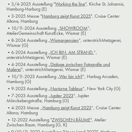
•3/4-2025 Ausstellung "
Working the line
", Kirche St. Johannis,
Hamburg-Harburg (E)
•3-2025 Messe "
Hamburg zeigt Kunst 2025
", Cruise Center
Altona, Hamburg
•10/11-2024 Ausstellung „
SHOWROOM
“,
AtelierGemeinschaft KunstEcke, Wismar (E)
•8-2024 Ausstellung „
Wismargensien
“, unterstrichMetzgerei,
Wismar (G)
•6-2024 Ausstellung „
ICH BIN. AM STRAND.
“,
unterstrichMetzgerei, Wismar (E)
•4-2024 Ausstellung „
Dialoge zwischen Fotografie und
Malerei
“, unterstrichMetzgerei, Wismar (E)
•10/11-2023 Ausstellung „
Wer bin ich?
“, Harbug Arcaden,
Hamburg (G)
•9-2023 Ausstellung „
Nocturne Tableux
“, New York City (G)
•7-2023 Ausstellung „
Jupiter 2023
“, Jupiter
Mönckebergstraße, Hamburg (G)
•4-2023 Messe „
Hamburg zeigt Kunst 2023
“, Cruise Center
Altona, Hamburg
•12-2022 Ausstellung "
ZWISCHEN.RÄUME
"
, Atelier
Zwischen.Raum, Hamburg (G, K)
•9/10/11-2022 Ausstellung "
Unser Land 2022
", Harburg