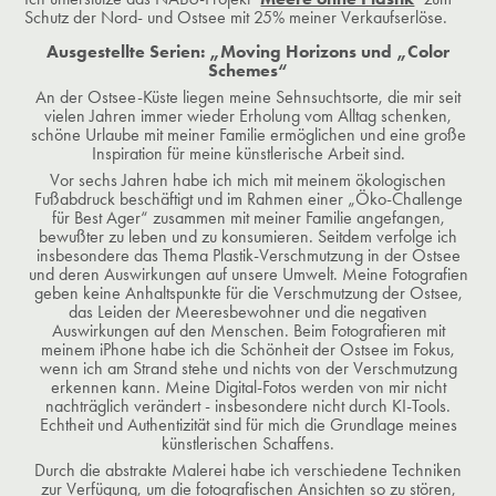
Schutz der Nord- und Ostsee mit 25% meiner Verkaufserlöse.
Ausgestellte Serien: „Moving
Horizons
und
„Color
Schemes“
An der Ostsee-Küste liegen meine Sehnsuchtsorte, die mir seit
vielen Jahren immer wieder Erholung vom Alltag schenken,
schöne Urlaube mit meiner Familie ermöglichen und eine große
Inspiration für meine künstlerische Arbeit sind.
Vor sechs Jahren habe ich mich mit meinem ökologischen
Fußabdruck beschäftigt und im Rahmen einer „Öko-Challenge
für Best Ager“ zusammen mit meiner Familie angefangen,
bewußter zu leben und zu konsumieren. Seitdem verfolge ich
insbesondere das Thema Plastik-Verschmutzung in der Ostsee
und deren Auswirkungen auf unsere Umwelt. Meine Fotografien
geben keine Anhaltspunkte für die Verschmutzung der Ostsee,
das Leiden der Meeresbewohner und die negativen
Auswirkungen auf den Menschen. Beim Fotografieren mit
meinem iPhone habe ich die Schönheit der Ostsee im Fokus,
wenn ich am Strand stehe und nichts von der Verschmutzung
erkennen kann. Meine Digital-Fotos werden von mir nicht
nachträglich verändert - insbesondere nicht durch KI-Tools.
Echtheit und Authentizität sind für mich die Grundlage meines
künstlerischen Schaffens.
Durch die abstrakte Malerei habe ich verschiedene Techniken
zur Verfügung, um die fotografischen Ansichten so zu stören,