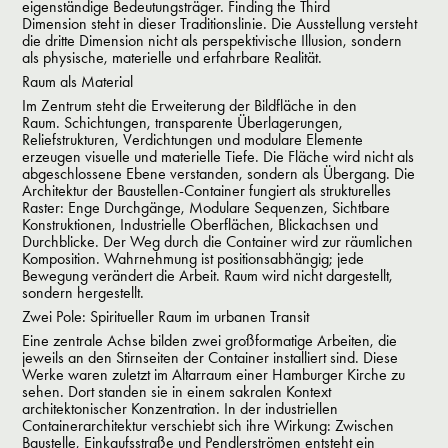
eigenständige Bedeutungsträger.
Finding the Third
Dimension steht in dieser Traditionslinie. Die Ausstellung versteht
die dritte Dimension nicht als perspektivische Illusion, sondern
als physische, materielle und erfahrbare Realität.
Raum als Material
Im Zentrum steht die Erweiterung der Bildfläche in den
Raum. Schichtungen, transparente Überlagerungen,
Reliefstrukturen, Verdichtungen und modulare Elemente
erzeugen visuelle und materielle Tiefe. Die Fläche wird nicht als
abgeschlossene Ebene verstanden, sondern als Übergang. Die
Architektur der Baustellen-Container fungiert als strukturelles
Raster:
Enge Durchgänge, Modulare Sequenzen,
Sichtbare
Konstruktionen,
Industrielle Oberflächen, Blickachsen und
Durchblicke.
Der Weg durch die Container wird zur räumlichen
Komposition. Wahrnehmung ist positionsabhängig; jede
Bewegung verändert die Arbeit. Raum wird nicht dargestellt,
sondern hergestellt.
Zwei Pole: Spiritueller Raum im urbanen Transit
Eine zentrale Achse bilden zwei großformatige Arbeiten, die
jeweils an den Stirnseiten der Container installiert sind. Diese
Werke waren zuletzt im Altarraum einer Hamburger Kirche zu
sehen. Dort standen sie in einem sakralen Kontext
architektonischer Konzentration. In der industriellen
Containerarchitektur verschiebt sich ihre Wirkung: Zwischen
Baustelle, Einkaufsstraße und Pendlerströmen entsteht ein