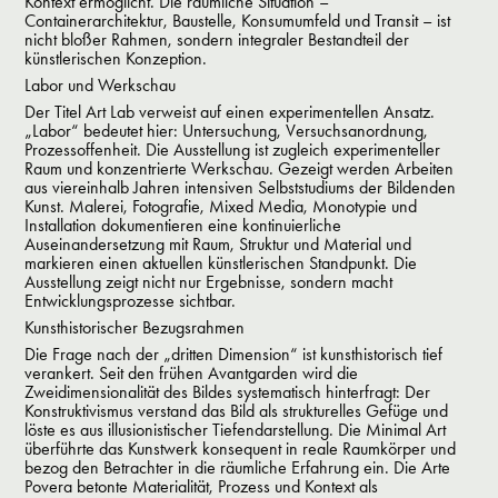
Kontext ermöglicht.
Die räumliche Situation –
Containerarchitektur, Baustelle, Konsumumfeld und Transit – ist
nicht bloßer Rahmen, sondern integraler Bestandteil der
künstlerischen Konzeption.
Labor und Werkschau
Der Titel Art Lab
verweist auf einen experimentellen Ansatz.
„Labor“ bedeutet hier: Untersuchung, Versuchsanordnung,
Prozessoffenheit. Die Ausstellung ist zugleich experimenteller
Raum und konzentrierte Werkschau. Gezeigt werden Arbeiten
aus viereinhalb Jahren intensiven Selbststudiums der Bildenden
Kunst. Malerei, Fotografie, Mixed Media, Monotypie und
Installation dokumentieren eine kontinuierliche
Auseinandersetzung mit Raum, Struktur und Material und
markieren einen aktuellen künstlerischen Standpunkt. Die
Ausstellung zeigt nicht nur Ergebnisse, sondern macht
Entwicklungsprozesse sichtbar.
Kunsthistorischer Bezugsrahmen
Die Frage nach der „dritten Dimension“ ist kunsthistorisch tief
verankert. Seit den frühen Avantgarden wird die
Zweidimensionalität des Bildes systematisch hinterfragt:
Der
Konstruktivismus verstand das Bild als strukturelles Gefüge und
löste es aus illusionistischer Tiefendarstellung. Die Minimal Art
überführte das Kunstwerk konsequent in reale Raumkörper und
bezog den Betrachter in die räumliche Erfahrung ein. Die Arte
Povera betonte Materialität, Prozess und Kontext als