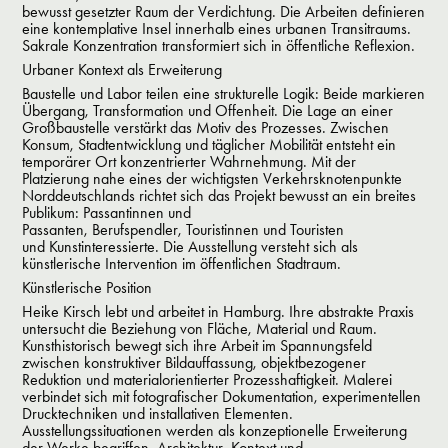
bewusst gesetzter Raum der Verdichtung.
Die Arbeiten definieren
eine kontemplative Insel innerhalb eines urbanen Transitraums.
Sakrale Konzentration transformiert sich in öffentliche Reflexion.
Urbaner Kontext als Erweiterung
Baustelle und Labor teilen eine strukturelle Logik: Beide markieren
Übergang, Transformation und Offenheit. Die Lage an einer
Großbaustelle verstärkt das Motiv des Prozesses. Zwischen
Konsum, Stadtentwicklung und täglicher Mobilität entsteht ein
temporärer Ort konzentrierter Wahrnehmung. Mit der
Platzierung nahe eines der wichtigsten Verkehrsknotenpunkte
Norddeutschlands richtet sich das Projekt bewusst an ein breites
Publikum:
Passantinnen und
Passanten, Berufspendler, Touristinnen und Touristen
und Kunstinteressierte.
Die Ausstellung versteht sich als
künstlerische Intervention im öffentlichen Stadtraum.
Künstlerische Position
Heike Kirsch lebt und arbeitet in Hamburg. Ihre abstrakte Praxis
untersucht die Beziehung von Fläche, Material und Raum.
Kunsthistorisch bewegt sich ihre Arbeit im Spannungsfeld
zwischen konstruktiver Bildauffassung, objektbezogener
Reduktion und materialorientierter Prozesshaftigkeit. Malerei
verbindet sich mit fotografischer Dokumentation, experimentellen
Drucktechniken und installativen Elementen.
Ausstellungssituationen werden als konzeptionelle Erweiterung
der Werke begriffen. Architektur, Kontext und