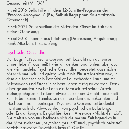
Gesundheit (MHFA)"
•seit 2016 Selbsthilfe mit dem 12-Schritte-Programm der
"Emotion Anonymous" (EA, Selbsthilfegruppen für emotionale
Gesundheit)
•seit 2021 Selbststudium der Bildenden Künste im Rahmen
meiner Genesung
•seit 2018 Expertin aus Erfahrung (Depression, Angststörung,
Panik-Attacken, Erschöpfung)
Psychische Gesundheit:
Der Begriff „Psychische Gesundheit“ bezieht sich auf unser
„Innenleben“, das heißt, wie wir denken und fühlen, aber auch
wie wir handeln. Psychische Gesundheit bedeutet, dass sich ein
Mensch seelisch und geistig wohl fühlt. Ein Art Idealzustand, in
dem ein Mensch sein Potential voll ausschöpfen kann, um mit
Belastungen und Stress in seinem Leben fertig zu werden. Dank
einer gesunden Psyche kann ein Mensch bei seiner Arbeit
leistungsfähig sein. Er kann etwas zu seinem Umfeld - das heißt
zum Leben seiner Familie, seiner Freund:innen, Bekannten und
Nachbar:innen - beitragen. Psychische Gesundheit bedeutet
nicht einfach die Abwesenheit von psychischen Belastungen
oder Erkrankungen. Es gibt hier kein „Alles-oder-Nichts-Prinzip“:
Die meisten von uns befinden sich die meiste Zeit irgendwo in
der Mitte zwischen „psychisch gesund“ und „psychisch belastet“
beziehungsweise "psychisch krank".
Quelle