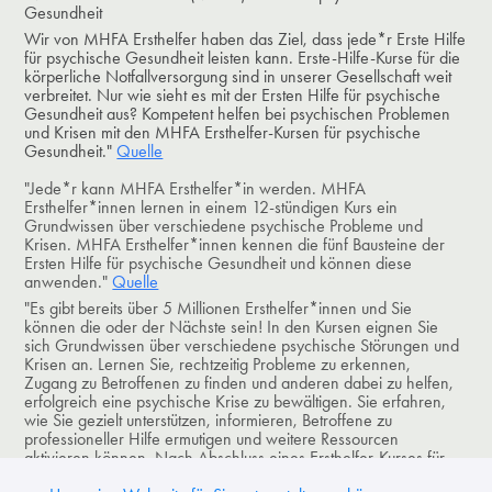
Gesundheit
Wir von MHFA Ersthelfer haben das Ziel, dass jede*r Erste Hilfe
für psychische Gesundheit leisten kann. Erste-Hilfe-Kurse für die
körperliche Notfallversorgung sind in unserer Gesellschaft weit
verbreitet. Nur wie sieht es mit der Ersten Hilfe für psychische
Gesundheit aus? Kompetent helfen bei psychischen Problemen
und Krisen mit den MHFA Ersthelfer-Kursen für psychische
Gesundheit."
Quelle
"Jede*r kann MHFA Ersthelfer*in werden. MHFA
Ersthelfer*innen lernen in einem 12-stündigen Kurs ein
Grundwissen über verschiedene psychische Probleme und
Krisen. MHFA Ersthelfer*innen kennen die fünf Bausteine der
Ersten Hilfe für psychische Gesundheit und können diese
anwenden."
Quelle
"Es gibt bereits über 5 Millionen Ersthelfer*innen und Sie
können die oder der Nächste sein! In den Kursen eignen Sie
sich Grundwissen über verschiedene psychische Störungen und
Krisen an. Lernen Sie, rechtzeitig Probleme zu erkennen,
Zugang zu Betroffenen zu finden und anderen dabei zu helfen,
erfolgreich eine psychische Krise zu bewältigen. Sie erfahren,
wie Sie gezielt unterstützen, informieren, Betroffene zu
professioneller Hilfe ermutigen und weitere Ressourcen
aktivieren können. Nach Abschluss eines Ersthelfer-Kurses für
psychische Gesundheit können Sie einen Online-Test