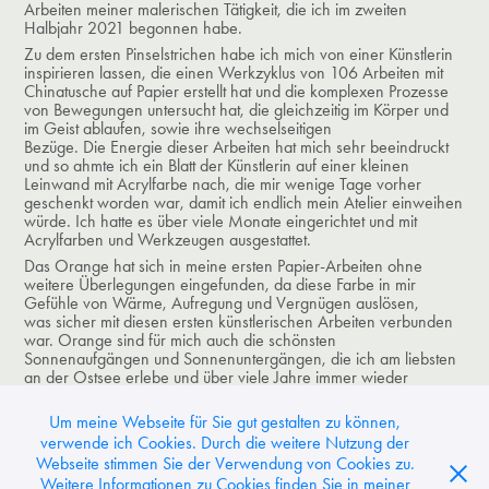
Arbeiten meiner malerischen Tätigkeit, die ich im zweiten
Halbjahr 2021 begonnen habe.
Zu dem ersten Pinselstrichen habe ich mich von einer Künstlerin
inspirieren lassen, die einen Werkzyklus von 106 Arbeiten mit
Chinatusche auf Papier erstellt hat und die komplexen Prozesse
von Bewegungen untersucht hat, die gleichzeitig im Körper und
im Geist ablaufen, sowie ihre wechselseitigen
Bezüge. Die Energie dieser Arbeiten hat mich sehr beeindruckt
und so ahmte ich ein Blatt der Künstlerin auf einer kleinen
Leinwand mit Acrylfarbe nach, die mir wenige Tage vorher
geschenkt worden war, damit ich endlich mein Atelier einweihen
würde. Ich hatte es über viele Monate eingerichtet und mit
Acrylfarben und Werkzeugen ausgestattet.​​​​​​​
Das Orange hat sich in meine ersten Papier-Arbeiten ohne
weitere Überlegungen eingefunden, da diese Farbe in mir
Gefühle von Wärme, Aufregung und Vergnügen auslösen,
was sicher mit diesen ersten künstlerischen Arbeiten verbunden
war. Orange sind für mich auch die schönsten
Sonnenaufgängen und Sonnenuntergängen, die ich am liebsten
an der Ostsee erlebe und über viele Jahre immer wieder
fotografiere.
Um meine Webseite für Sie gut gestalten zu können,
Nachricht oder Kommentar schreiben
verwende ich Cookies. Durch die weitere Nutzung der
Webseite stimmen Sie der Verwendung von Cookies zu.
Weitere Informationen zu Cookies finden Sie in meiner