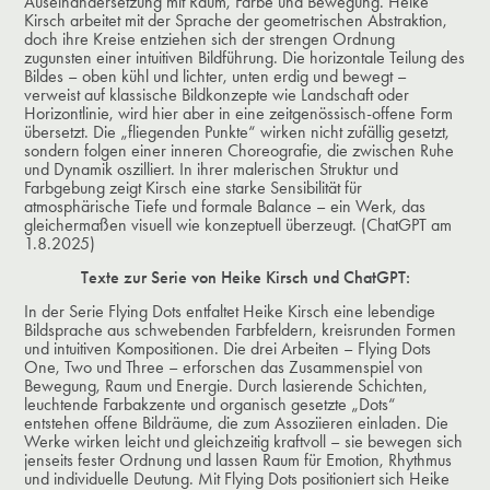
Auseinandersetzung mit Raum, Farbe und Bewegung. Heike
Kirsch arbeitet mit der Sprache der geometrischen Abstraktion,
doch ihre Kreise entziehen sich der strengen Ordnung
zugunsten einer intuitiven Bildführung. Die horizontale Teilung des
Bildes – oben kühl und lichter, unten erdig und bewegt –
verweist auf klassische Bildkonzepte wie Landschaft oder
Horizontlinie, wird hier aber in eine zeitgenössisch-offene Form
übersetzt. Die „fliegenden Punkte“ wirken nicht zufällig gesetzt,
sondern folgen einer inneren Choreografie, die zwischen Ruhe
und Dynamik oszilliert. In ihrer malerischen Struktur und
Farbgebung zeigt Kirsch eine starke Sensibilität für
atmosphärische Tiefe und formale Balance – ein Werk, das
gleichermaßen visuell wie konzeptuell überzeugt. (ChatGPT am
1.8.2025)
Texte zur Serie von Heike Kirsch und ChatGPT:
In der Serie Flying Dots entfaltet Heike Kirsch eine lebendige
Bildsprache aus schwebenden Farbfeldern, kreisrunden Formen
und intuitiven Kompositionen. Die drei Arbeiten – Flying Dots
One, Two und Three – erforschen das Zusammenspiel von
Bewegung, Raum und Energie. Durch lasierende Schichten,
leuchtende Farbakzente und organisch gesetzte „Dots“
entstehen offene Bildräume, die zum Assoziieren einladen. Die
Werke wirken leicht und gleichzeitig kraftvoll – sie bewegen sich
jenseits fester Ordnung und lassen Raum für Emotion, Rhythmus
und individuelle Deutung. Mit Flying Dots positioniert sich Heike