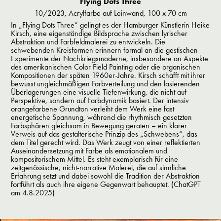
Flying Dots Three
10/2023, Acrylfarbe auf Leinwand, 100 x 70 cm
In „Flying Dots Three“ gelingt es der Hamburger Künstlerin Heike
Kirsch, eine eigenständige Bildsprache zwischen lyrischer
Abstraktion und Farbfeldmalerei zu entwickeln. Die
schwebenden Kreisformen erinnern formal an die gestischen
Experimente der Nachkriegsmoderne, insbesondere an Aspekte
des amerikanischen Color Field Painting oder die organischen
Kompositionen der späten 1960er-Jahre. Kirsch schafft mit ihrer
bewusst ungleichmäßigen Farbverteilung und den lasierenden
Überlagerungen eine visuelle Tiefenwirkung, die nicht auf
Perspektive, sondern auf Farbdynamik basiert. Der intensiv
orangefarbene Grundton verleiht dem Werk eine fast
energetische Spannung, während die rhythmisch gesetzten
Farbsphären gleichsam in Bewegung geraten – ein klarer
Verweis auf das gestalterische Prinzip des „Schwebens“, das
dem Titel gerecht wird. Das Werk zeugt von einer reflektierten
Auseinandersetzung mit Farbe als emotionalem und
kompositorischem Mittel. Es steht exemplarisch für eine
zeitgenössische, nicht-narrative Malerei, die auf sinnliche
Erfahrung setzt und dabei sowohl die Tradition der Abstraktion
fortführt als auch ihre eigene Gegenwart behauptet. (ChatGPT
am 4.8.2025)