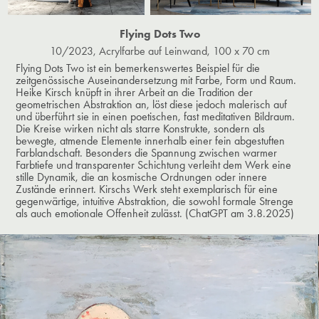
Flying Dots Two
10/2023, Acrylfarbe auf Leinwand, 100 x 70 cm
Flying Dots Two ist ein bemerkenswertes Beispiel für die
zeitgenössische Auseinandersetzung mit Farbe, Form und Raum.
Heike Kirsch knüpft in ihrer Arbeit an die Tradition der
geometrischen Abstraktion an, löst diese jedoch malerisch auf
und überführt sie in einen poetischen, fast meditativen Bildraum.
Die Kreise wirken nicht als starre Konstrukte, sondern als
bewegte, atmende Elemente innerhalb einer fein abgestuften
Farblandschaft. Besonders die Spannung zwischen warmer
Farbtiefe und transparenter Schichtung verleiht dem Werk eine
stille Dynamik, die an kosmische Ordnungen oder innere
Zustände erinnert. Kirschs Werk steht exemplarisch für eine
gegenwärtige, intuitive Abstraktion, die sowohl formale Strenge
als auch emotionale Offenheit zulässt.​​​​​​​ (ChatGPT am 3.8.2025)