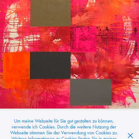
Pink City,
8/2025, Acrylfarbe und Steineffektpaste auf
Leinwand, 140 x 140 x 2,5 cm
Um meine Webseite für Sie gut gestalten zu können,
Webseite
Ancient Pink
verwende ich Cookies. Durch die weitere Nutzung der
Webseite stimmen Sie der Verwendung von Cookies zu.
Weitere Informationen zu Cookies finden Sie in meiner