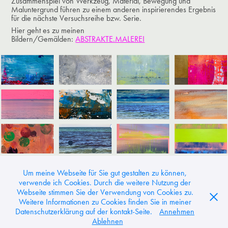
Zusammenspiel von Werkzeug, Material, Bewegung und
Maluntergrund führen zu einem anderen inspirierendes Ergebnis
für die nächste Versuchsreihe bzw. Serie.
Hier geht es zu meinen
Bildern/Gemälden:
ABSTRAKTE.MALEREI
Um meine Webseite für Sie gut gestalten zu können,
verwende ich Cookies. Durch die weitere Nutzung der
Webseite stimmen Sie der Verwendung von Cookies zu.
Weitere Informationen zu Cookies finden Sie in meiner
Heike Kirsch. Art Waves. - Gärtnerweg 4 - 21077 Hamburg -
Datenschutzerklärung auf der kontakt-Seite.
Annehmen
eMail: kontakt@heike-kirsch.de - mobil: +49 17620474014
Ablehnen